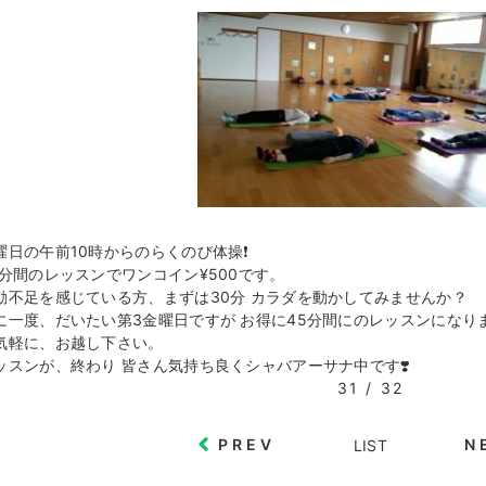
曜日の午前10時からのらくのび体操❗️
0分間のレッスンでワンコイン¥500です。
動不足を感じている方、まずは30分 カラダを動かしてみませんか？
に一度、だいたい第3金曜日ですが お得に45分間にのレッスンになりま
気軽に、お越し下さい。
ッスンが、終わり 皆さん気持ち良くシャバアーサナ中です❣️
31 / 32
PREV
N
LIST